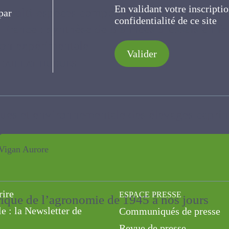
En validant votre inscripti
es multi-espèces composées collectivement
de confidentialité de ce s
a France : synthèse de 8 années d’essais e
 station expérimentale
Valider
LAT HUGUES
ues et environnementale des élevages capr
aires
an Aurore
rire
ESPACE PRESSE
brique de l’agronomie de 1945 à nos jours
le : la Newsletter de
Communiqués de presse
Revue de presse