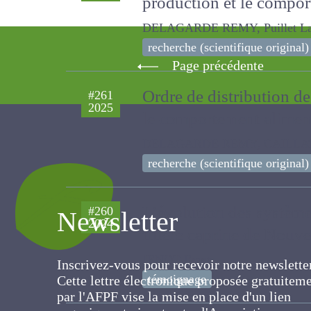
production et le comp
DELAGARDE REMY, Puillet Lauren
recherche (scientifique original)
Page précédente
Ordre de distribution de
#261
2025
et le comportement al
DELAGARDE REMY, CAILLAT HUGUES
recherche (scientifique original)
Newsletter
L’évolution des système
#260
2024
filière caprine de Nouve
Inscrivez-vous pour recevoir notre newslett
JENOT Frantz
Cette lettre électronique proposée
témoignage
gratuitement par l'AFPF vise la mise en pla
d'un lien organique et vivant entre