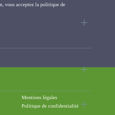
on, vous acceptez la politique
 pour les éleveurs de
ite
n fermes commerciales,
ins : approche globale
Mentions légales
Politique de confidentialité