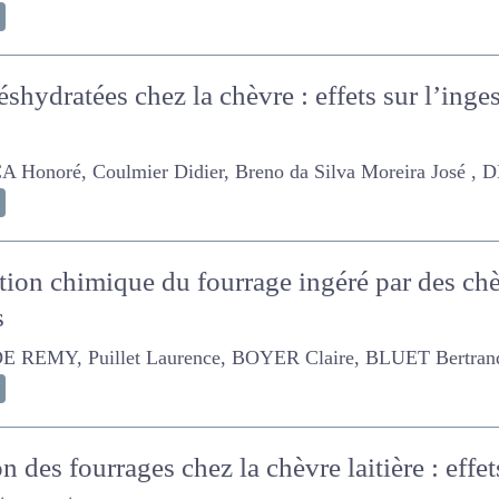
éshydratées chez la chèvre : effets sur l’ing
es
oré, Coulmier Didier, Breno da Silva Moreira José , DELAG
tion chimique du fourrage ingéré par des chè
us
 Puillet Laurence, BOYER Claire, BLUET Bertrand, CAILLA
n des fourrages chez la chèvre laitière : effe