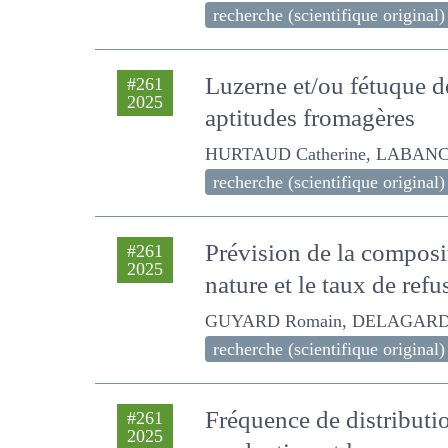
recherche (scientifique original)
Luzerne et/ou fétuque d
#261
2025
les aptitudes fromagèr
HURTAUD Catherine, LABANCA Hon
recherche (scientifique original)
Prévision de la composi
#261
2025
nature et le taux de ref
GUYARD Romain, DELAGARDE REMY,
recherche (scientifique original)
Fréquence de distributio
#261
2025