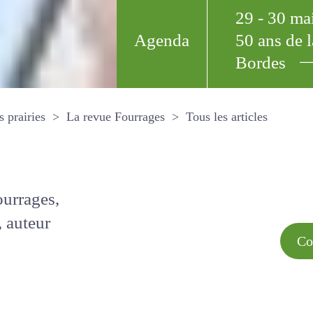
29 - 30 m
Agenda
50 ans de
Bordes
Tous les arti
et les prairies
La revue Fourrages
s par
Comment