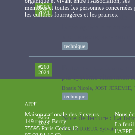
l'Association, ses membres et toutes les
Performances de prairi
#260
personnes concernées par les cultures
2024
chèvres de l’Ouest de l
fourragères et les prairies.
en lycée agricole et en
JOST JEREMIE, RICHARD F., CAIL
technique
Performances économiq
#260
2024
et par système aliment
Bossis Nicole, JOST JEREMIE, Vig
technique
AFPF
Maison nationale des éleveurs
Nous éc
Note de lecture : La fa
#256
149 rue de Bercy
2023
La feuil
75595 Paris Cedex 12
PLANTUREUX Sylvain
l'AFPF