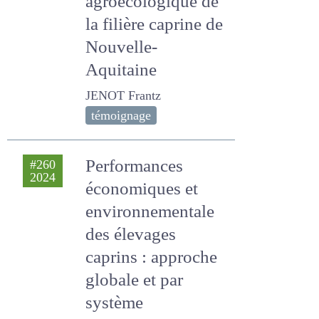
transition
agroécologique de
la filière caprine de
Nouvelle-Aquitaine
JENOT Frantz
témoignage
Performances
#260
2024
économiques et
environnementale
des élevages
caprins : approche
globale et par
système