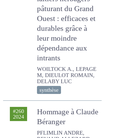
Les systèmes
#263
2025
laitiers herbagers
pâturant du Grand
Ouest : efficaces
et durables grâce à
leur moindre
dépendance aux
intrants
WOILTOCK A., LEPAGE M,
DIEULOT ROMAIN, DELABY
LUC
synthèse
Hommage à
#260
2024
Claude Béranger