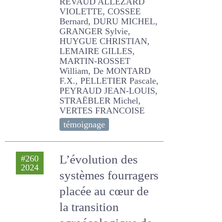
PFLIMLIN ANDRE, REVAUD
ALLEZARD VIOLETTE,
COSSEE Bernard, DURU
MICHEL, GRANGER Sylvie,
HUYGUE CHRISTIAN,
LEMAIRE GILLES, MARTIN-
ROSSET William, De
MONTARD F.X., PELLETIER
Pascale, PEYRAUD JEAN-
LOUIS, STRAËBLER Michel,
VERTES FRANCOISE
témoignage
L’évolution des
#260
2024
systèmes
fourragers placée
au cœur de la