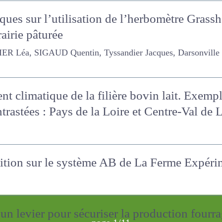
ues sur l’utilisation de l’herbomètre Grass
rairie pâturée
, SIGAUD Quentin, Tyssandier Jacques, Darsonville Olivier,
t climatique de la filière bovin lait. Exem
 contrastées : Pays de la Loire et Centre-Val
sition sur le système AB de La Ferme Expér
un levier pour sécuriser la production fou
page 1/11