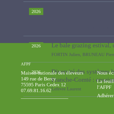
Produire des bœufs herb
2026
renouvellement : quelles
Lumineau Claire, DURPOIX A., B
Le bale grazing estiva
2026
FORTIN Julien, BRUNEAU Pierre, C
AFPF
Diversité des systèmes 
2026
Maison nationale des éleveurs
Nous éc
149 rue de Bercy
Franche-Comté : ensei
La feuil
75595 Paris Cedex 12
l'AFPF
Lefevre Laurent
07.69.81.16.62
Adhérer