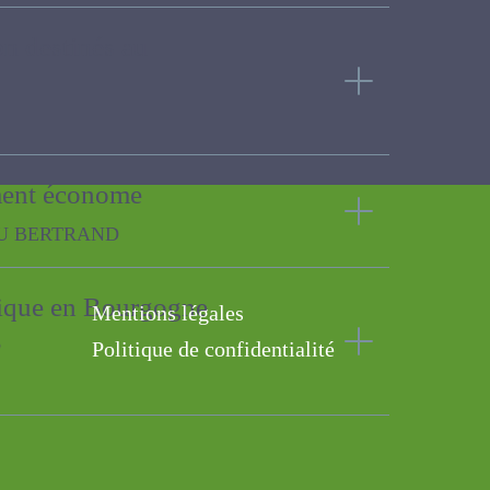
non destinés au
agement économe
D
logique en Bourgogne
Mentions légales
Politique de confidentialité