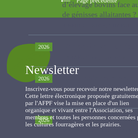
d’élevage bovins face 
l’engraissement de géni
RIBEIRO LOUISE, CHAPUIS Denis, V
L'herbe d'hiver : un four
2026
CARAES Claire, Brocard V.
Newsletter
Quels indicateurs pour q
2026
Inscrivez-vous pour recevoir notre newslett
lait et viande ?
Cette lettre électronique proposée
Fazzari Maud , AEBY Pierre, Ollion 
gratuitement par l'AFPF vise la mise en pla
d'un lien organique et vivant entre
l'Association, ses membres et toutes les
Les brebis pâturent les
2026
personnes concernées par les cultures
fourragères et les prairies.
MIQUEL Marie, Floquet Mickaël, G