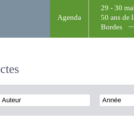
29 - 30 m
Agenda
50 ans de
Bordes
t actes
Auteur
Année