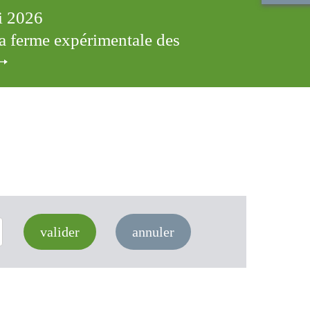
ai 2026
 la ferme expérimentale des
valider
annuler