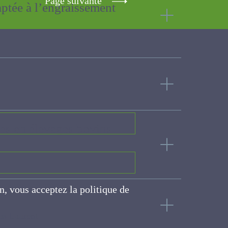
adaptée à
ines en élevages bovins
on, vous acceptez la politique
ite