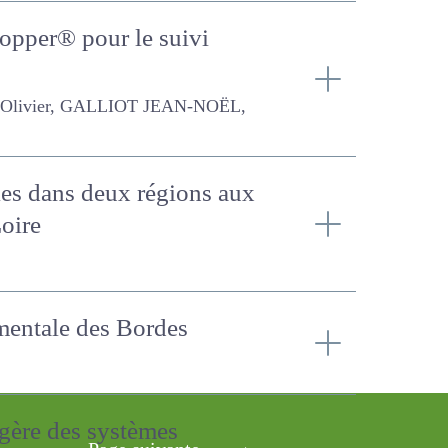
hopper® pour le suivi
 GALLIOT JEAN-NOËL, PICON-
ples dans deux régions
 de Loire
imentale des Bordes
rragère des systèmes
Page suivante