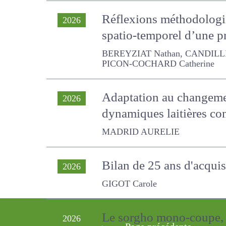
Réflexions méthodologiq
2026
spatio-temporel d’une p
BEREYZIAT Nathan, CANDILLIER Léa
COCHARD Catherine
Adaptation au changemen
2026
aux dynamiques laitières
MADRID AURELIE
Bilan de 25 ans d'acqui
2026
GIGOT Carole
Le sorgho mono-coupe, 
2026
Page précédente