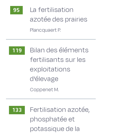
La fertilisation
95
azotée des prairies
Plancquaert P.
Bilan des éléments
119
fertilisants sur les
exploitations
d'élevage
Coppenet M.
Fertilisation azotée,
133
phosphatée et
potassique de la