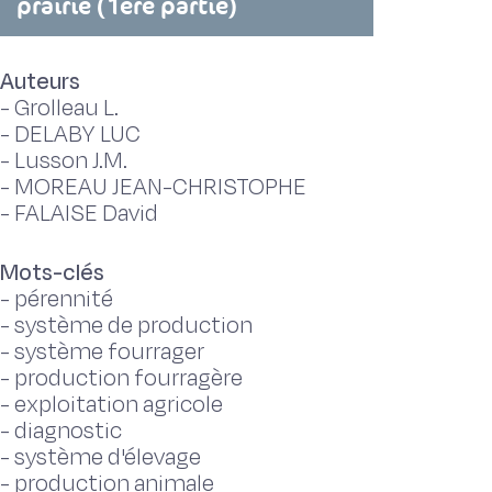
prairie (1ère partie)
Auteurs
-
Grolleau L.
-
DELABY LUC
-
Lusson J.M.
-
MOREAU JEAN-CHRISTOPHE
-
FALAISE David
Mots-clés
-
pérennité
-
système de production
-
système fourrager
-
production fourragère
-
exploitation agricole
-
diagnostic
-
système d'élevage
-
production animale