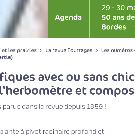
29 - 30 m
Agenda
50 ans de
Bordes
et les prairies
La revue Fourrages
Les numéros 
artie)
fiques avec ou sans chic
 l'herbomètre et compos
 parus dans la revue depuis 1959 !
plante à pivot racinaire profond et