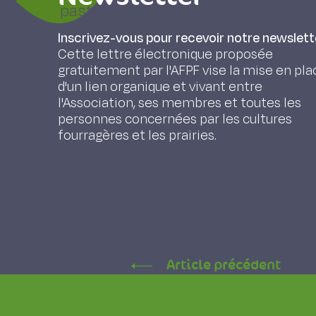
pasture for dairy cows over 13 cycl
planted with chicory differed from 
Inscrivez-vous pour recevoir notre newslett
measured with a rising plate meter
Cette lettre électronique proposée
gratuitement par l'AFPF vise la mise en pla
DM/kg harvested forage), mineral co
d'un lien organique et vivant entre
Dry matter content of grass is the
l'Association, ses membres et toutes les
personnes concernées par les cultures
differences in measured densities p
fourragères et les prairies.
DELAGARDE R., PEYRAUD J., Roca Fernandez A.
ou sans chicorée : densité du couvert mesu
chimique, Fourrages 218, 177-180.
Article précédent