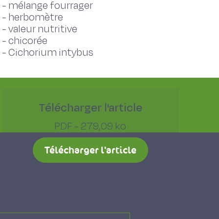
-
mélange fourrager
-
herbomètre
-
valeur nutritive
-
chicorée
-
Cichorium intybus
Télécharger l'article
PDF - 279,09 ko
Télécharger l'article