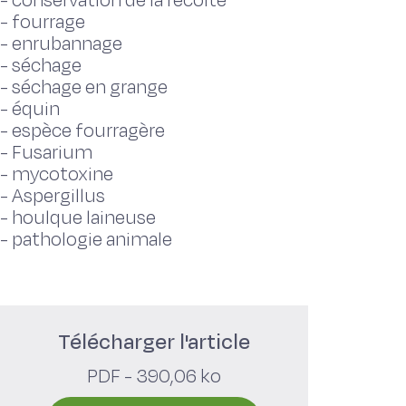
-
conservation de la récolte
-
fourrage
-
enrubannage
-
séchage
-
séchage en grange
-
équin
-
espèce fourragère
-
Fusarium
-
mycotoxine
-
Aspergillus
-
houlque laineuse
-
pathologie animale
Télécharger l'article
PDF - 390,06 ko