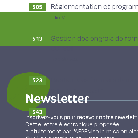
Réglementation et programm
505
Tillie M.
Gestion des engrais de ferm
513
conseil
Dockès A.C.
Gestion des fumiers dans de
523
Bellon S. , Demarquet F.
Newsletter
Le compostage : une voie de
543
Inscrivez-vous pour recevoir notre newslett
Drieux T.
Cette lettre électronique proposée
gratuitement par l'AFPF vise la mise en pla