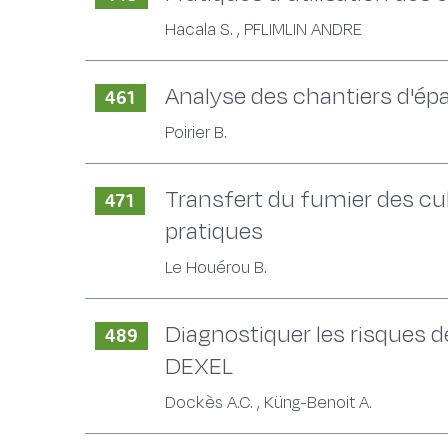
Hacala S. , PFLIMLIN ANDRE
Analyse des chantiers d'épa
461
Poirier B.
Transfert du fumier des cul
471
pratiques
Le Houérou B.
Diagnostiquer les risques d
489
DEXEL
Dockès A.C. , Küng-Benoit A.