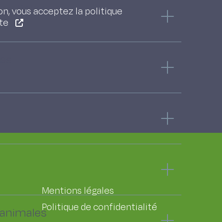
x en Belgique
on, vous acceptez la politique
ite
tes
Mentions légales
Politique de confidentialité
 animales