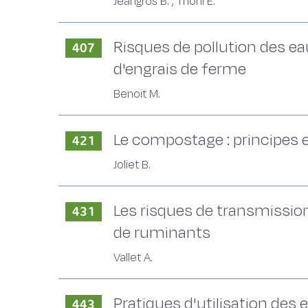
Jeangros B. , Thöni E.
Risques de pollution des ea
407
d'engrais de ferme
Benoit M.
Le compostage : principes 
421
Joliet B.
Les risques de transmission
431
de ruminants
Vallet A.
Pratiques d'utilisation des
443