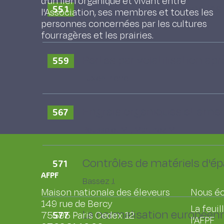
d'un lien organique et vivant entre
L'injection de lisier dans l
551
l'Association, ses membres et toutes les
personnes concernées par les cultures
Carlier L. , Van Bockstaele E.
fourragères et les prairies.
Pertes par volatilisation ap
559
Luxen Pierre
Engrais organiques et amen
567
Rousselet M. , Martinez M.
Contrôles de matériels d'ép
571
AFPF
Bassez J.
Maison nationale des éleveurs
Nous éc
149 rue de Bercy
La feuil
La normalisation européenn
75595 Paris Cedex 12
577
l'AFPF