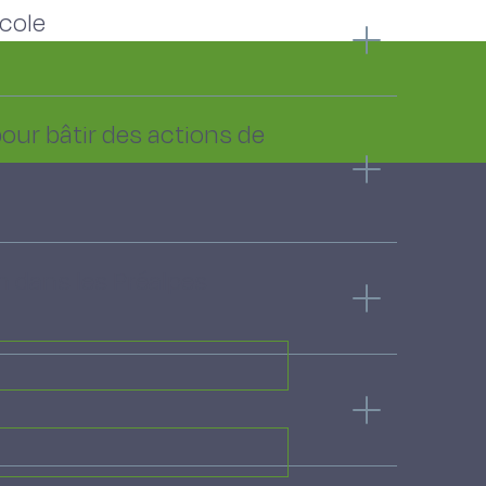
cole
our bâtir des actions de
n dans les Préalpes