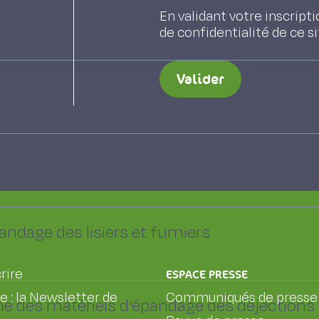
es prairies : quelques résultats expérimentau
En validant votre inscripti
de confidentialité de ce s
Valider
rès épandage de lisier sur prairies permanen
dements : vers la maîtrise de l'épandage
andage des lisiers et fumiers
rire
ESPACE PRESSE
le : la Newsletter de
Communiqués de presse
e des matériels d'épandage des déjections