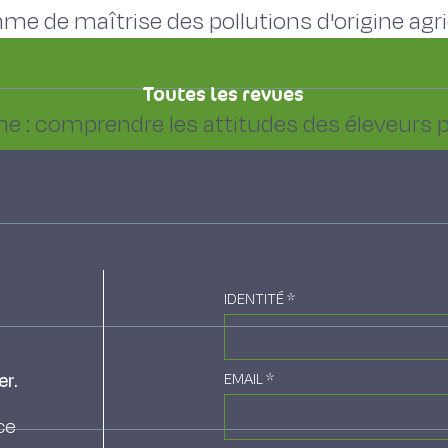
e de maîtrise des pollutions d'origine agri
Toutes les revues
e : comprendre les attitudes des éleveurs p
s exploitations de polyculture-élevage ovi
IDENTITÉ
*
 valorisation des engrais de ferme
er.
EMAIL
*
ce